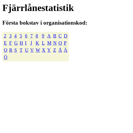
Fjärrlånestatistik
Första bokstav i organisationskod:
2
3
4
5
6
7
8
9
A
B
C
D
E
F
G
H
I
J
K
L
M
N
O
P
Q
R
S
T
U
V
W
X
Y
Z
Å
Ä
Ö