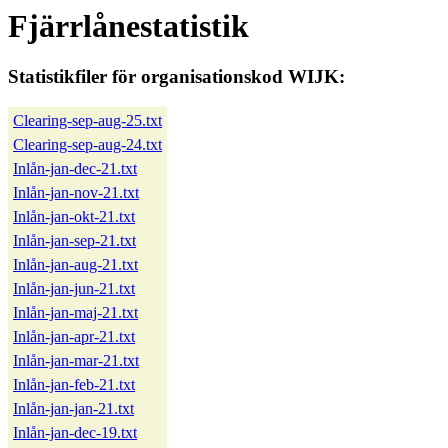
Fjärrlånestatistik
Statistikfiler för organisationskod WIJK:
Clearing-sep-aug-25.txt
Clearing-sep-aug-24.txt
Inlån-jan-dec-21.txt
Inlån-jan-nov-21.txt
Inlån-jan-okt-21.txt
Inlån-jan-sep-21.txt
Inlån-jan-aug-21.txt
Inlån-jan-jun-21.txt
Inlån-jan-maj-21.txt
Inlån-jan-apr-21.txt
Inlån-jan-mar-21.txt
Inlån-jan-feb-21.txt
Inlån-jan-jan-21.txt
Inlån-jan-dec-19.txt