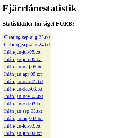
Fjärrlånestatistik
Statistikfiler för sigel FÖRB:
Clearing-sep-aug-25.txt
Clearing-sep-aug-24.txt
Inlån-jan-jul-05.txt
Inlån-jan-jun-05.txt
Inlån-jan-maj-05.txt
Inlån-jan-apr-05.txt
Inlån-jan-mar-05.txt
Inlån-jan-dec-03.txt
Inlån-jan-nov-03.txt
Inlån-jan-okt-03.txt
Inlån-jan-sep-03.txt
Inlån-jan-aug-03.txt
Inlån-jan-jul-03.txt
Inlån-jan-jun-03.txt