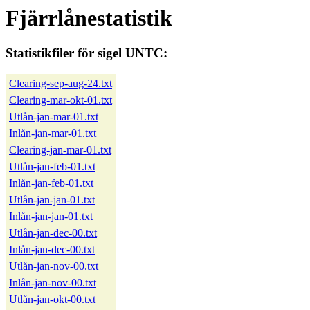
Fjärrlånestatistik
Statistikfiler för sigel UNTC:
Clearing-sep-aug-24.txt
Clearing-mar-okt-01.txt
Utlån-jan-mar-01.txt
Inlån-jan-mar-01.txt
Clearing-jan-mar-01.txt
Utlån-jan-feb-01.txt
Inlån-jan-feb-01.txt
Utlån-jan-jan-01.txt
Inlån-jan-jan-01.txt
Utlån-jan-dec-00.txt
Inlån-jan-dec-00.txt
Utlån-jan-nov-00.txt
Inlån-jan-nov-00.txt
Utlån-jan-okt-00.txt